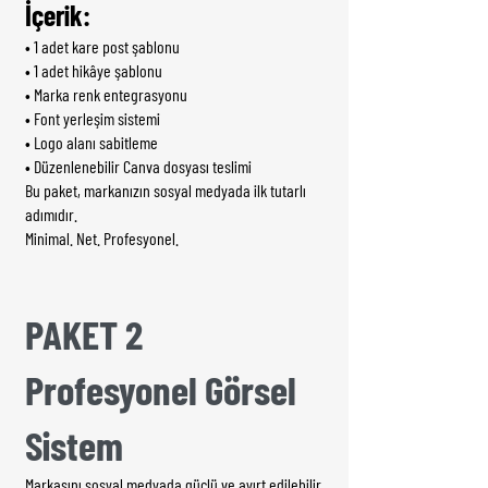
İçerik:
• 1 adet kare post şablonu
• 1 adet hikâye şablonu
• Marka renk entegrasyonu
• Font yerleşim sistemi
• Logo alanı sabitleme
• Düzenlenebilir Canva dosyası teslimi
Bu paket, markanızın sosyal medyada ilk tutarlı
adımıdır.
Minimal. Net. Profesyonel.
PAKET 2
Profesyonel Görsel
Sistem
Markasını sosyal medyada güçlü ve ayırt edilebilir