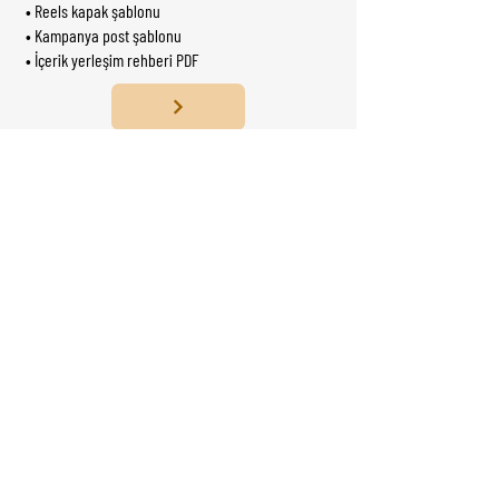
• Reels kapak şablonu
• Kampanya post şablonu
• İçerik yerleşim rehberi PDF
Sosyal medya görünürlük değil,
konumlandırma alanıdır.
Markanız her gün konuşur.
Peki dili tutarlı mı?
Biz tasarım üretmeyiz.
Görsel sistem kurarız.