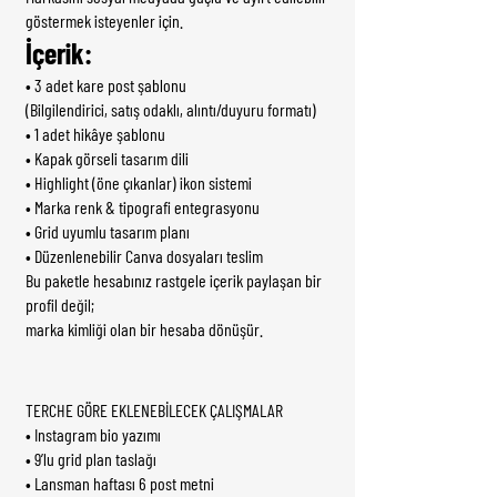
göstermek isteyenler için.
İçerik:
• 3 adet kare post şablonu
(Bilgilendirici, satış odaklı, alıntı/duyuru formatı)
• 1 adet hikâye şablonu
• Kapak görseli tasarım dili
• Highlight (öne çıkanlar) ikon sistemi
• Marka renk & tipografi entegrasyonu
• Grid uyumlu tasarım planı
• Düzenlenebilir Canva dosyaları teslim
Bu paketle hesabınız rastgele içerik paylaşan bir
profil değil;
marka kimliği olan bir hesaba dönüşür.
TERCHE GÖRE EKLENEBİLECEK ÇALIŞMALAR
• Instagram bio yazımı
• 9’lu grid plan taslağı
• Lansman haftası 6 post metni